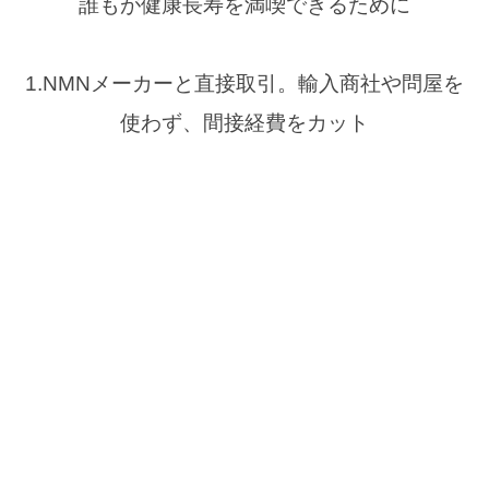
誰もが健康長寿を満喫できるために
1.NMNメーカーと直接取引。輸入商社や問屋を
使わず、間接経費をカット
2.工場は日本国内をくまなく探索。高品質・低価
格の工場を厳選選別
3.スタッフはリモートワーク。ムダな本社経費を
カット